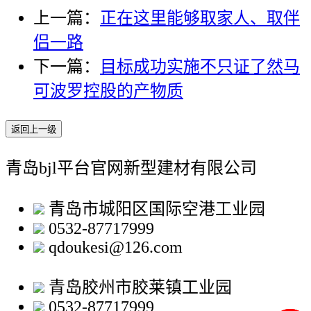
上一篇：
正在这里能够取家人、取伴
侣一路
下一篇：
目标成功实施不只证了然马
可波罗控股的产物质
返回上一级
青岛bjl平台官网新型建材有限公司
青岛市城阳区国际空港工业园
0532-87717999
qdoukesi@126.com
青岛胶州市胶莱镇工业园
0532-87717999