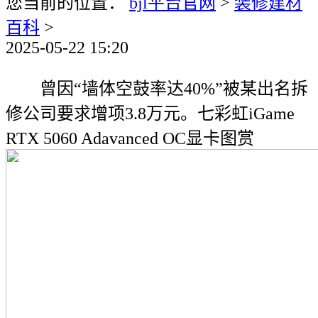
您当前的位置：
bjl平台官网
>
装修建材
百科
>
2025-05-22 15:20
曾因“墙体空鼓率达40%”被某出名拆
修公司要求增项3.8万元。七彩虹iGame
RTX 5060 Adavanced OC显卡图赏