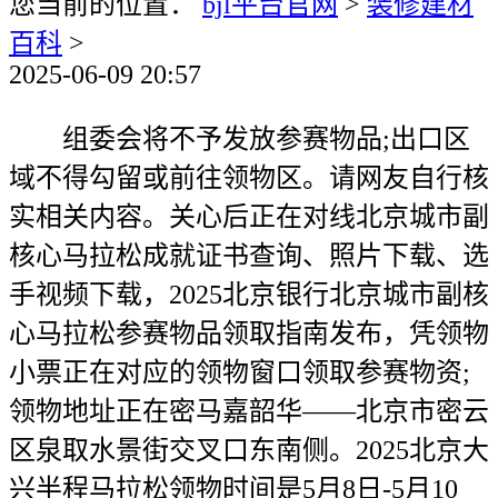
您当前的位置：
bjl平台官网
>
装修建材
百科
>
2025-06-09 20:57
组委会将不予发放参赛物品;出口区
域不得勾留或前往领物区。请网友自行核
实相关内容。关心后正在对线北京城市副
核心马拉松成就证书查询、照片下载、选
手视频下载，2025北京银行北京城市副核
心马拉松参赛物品领取指南发布，凭领物
小票正在对应的领物窗口领取参赛物资;
领物地址正在密马嘉韶华——北京市密云
区泉取水景街交叉口东南侧。2025北京大
兴半程马拉松领物时间是5月8日-5月10