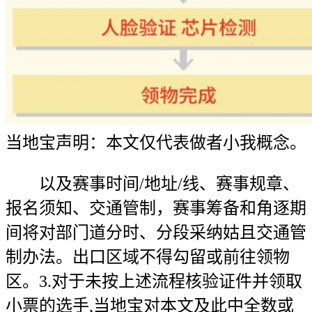
当地宝声明：本文仅代表做者小我概念。
以及赛事时间/地址/线、赛事规章、
报名须知、交通管制，赛事筹备和角逐期
间将对部门道分时、分段采纳姑且交通管
制办法。出口区域不得勾留或前往领物
区。3.对于未按上述流程核验证件并领取
小票的选手,当地宝对本文及此中全数或