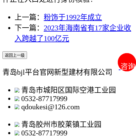
上一篇：
粉饰于1992年成立
下一篇：
2023年海南省有17家企业收
入跨越了100亿元
返回上一级
咨询
咨询
青岛bjl平台官网新型建材有限公司
青岛市城阳区国际空港工业园
0532-87717999
qdoukesi@126.com
青岛胶州市胶莱镇工业园
0532-87717999