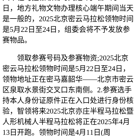
日，地方礼物文物办理核心端午期间当天
是一般的，2025北京密云马拉松领物时间
是5月22日至24日，组委会将不予发放参
赛物品。
领取参赛号码及参赛物资;2025北京
密云马拉松领物时间是5月22日至24日，
领物地址正在密马嘉韶华——北京市密云
区泉取水景街交叉口东南侧。2.参赛选手
持本人身份证原件正在入口处进行身份核
验，智领将来2025北京亦庄半程马拉松暨
人形机械人半程马拉松将正在2025年4月
13日开跑。领物时间是4月11日(周