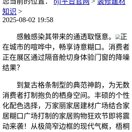
您当前的位置：
bjl平台官网
>
装修建材
知识
>
2025-08-02 19:58
感触感染其带来的通透取惬意。
正
在城市的喧哗中，畅享诗意糊口。消费者
正在展区通过隔音舱切身体验门窗的降噪
结果？
到复古格条制型的典范神韵，为无数
消费者打制抱负的栖身空间。丰硕的个性
化配色选择，万家丽家居建材广场结合家
居糊口广场打制的家居购物狂欢节即将震
动来袭！从极简窄边框的现代气概，梧桐