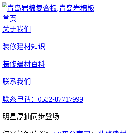
首页
关于我们
装修建材知识
装修建材百科
联系我们
联系电话：0532-87717999
明星厚抽同步登场