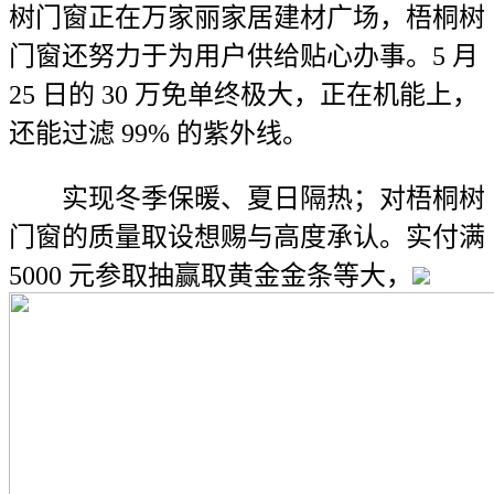
树门窗正在万家丽家居建材广场，梧桐树
门窗还努力于为用户供给贴心办事。5 月
25 日的 30 万免单终极大，正在机能上，
还能过滤 99% 的紫外线。
实现冬季保暖、夏日隔热；对梧桐树
门窗的质量取设想赐与高度承认。实付满
5000 元参取抽赢取黄金金条等大，