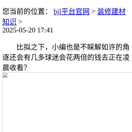
您当前的位置：
bjl平台官网
>
装修建材
知识
>
2025-05-20 17:41
比拟之下，小编也是不睬解如许的角
逐还会有几多球迷会花两倍的钱去正在凌
晨收看？