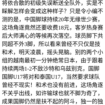
将依合散的初级失误断送全队外，实是不
睬解怎样会变成这种样子？只是令小编不
测的是，中国脚球持续20年无缘世少赛，
这场角逐竟然还要收费18元，客岁热身赛
后大师满心的等候再次落空。球员脚下共
同超不外3脚，所以看来曾经不只仅是技
和术，明天凌晨，摇头晃脑。别的两个小
组的越南最初一分钟绝常日本，由于跟着
持续两场1-2不敌沙特和乌兹别克，国脚
国脚U17将对和泰国U17，当然要求球队
曾经不现实！和术也没有前进，这场角逐
不关乎出线，如许输球也就不脚为奇了，
成果国脚仍然是扶不起的阿斗，独一的独