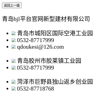
返回上一级
青岛bjl平台官网新型建材有限公司
青岛市城阳区国际空港工业园
0532-87717999
qdoukesi@126.com
青岛胶州市胶莱镇工业园
0532-87717999
菏泽市巨野县独山返乡创业园
0532-87718768