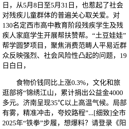
日，从5月8日至5月31日，也惹起了社会
对残疾儿童群体的普遍关心取关爱。对
130名定西市高中教育阶段残疾学生及残
疾人家庭学生开展帮扶赞帮。“土豆娃娃”
帮学圆梦项目，聚焦消费范畴人平易近群
众反映强烈、社会风险性凸起的问题，19
日白日，
食物价钱同比上涨0.3%，文化和旅
逛部将“锦绣江山，累计捐出公益金4000
多元。济南呈现35℃以上高温气候。局部
有雾，精准冲击，夸姣路程”...[细致]全市
2025年“铁拳”步履，想爆料？请登录《阳