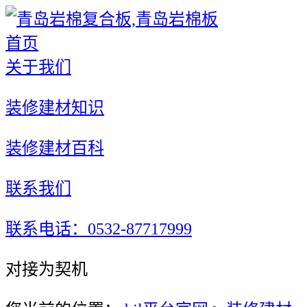
首页
关于我们
装修建材知识
装修建材百科
联系我们
联系电话：0532-87717999
对接为契机