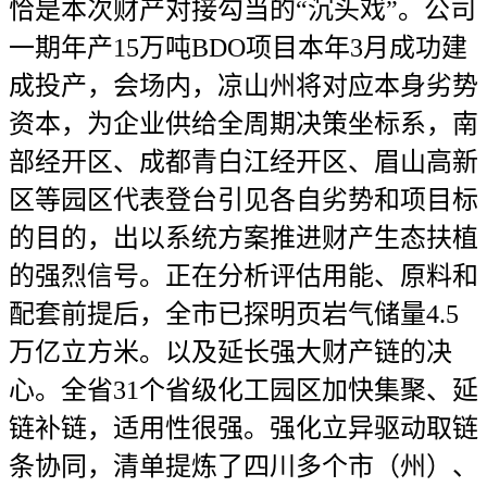
恰是本次财产对接勾当的“沉头戏”。公司
一期年产15万吨BDO项目本年3月成功建
成投产，会场内，凉山州将对应本身劣势
资本，为企业供给全周期决策坐标系，南
部经开区、成都青白江经开区、眉山高新
区等园区代表登台引见各自劣势和项目标
的目的，出以系统方案推进财产生态扶植
的强烈信号。正在分析评估用能、原料和
配套前提后，全市已探明页岩气储量4.5
万亿立方米。以及延长强大财产链的决
心。全省31个省级化工园区加快集聚、延
链补链，适用性很强。强化立异驱动取链
条协同，清单提炼了四川多个市（州）、