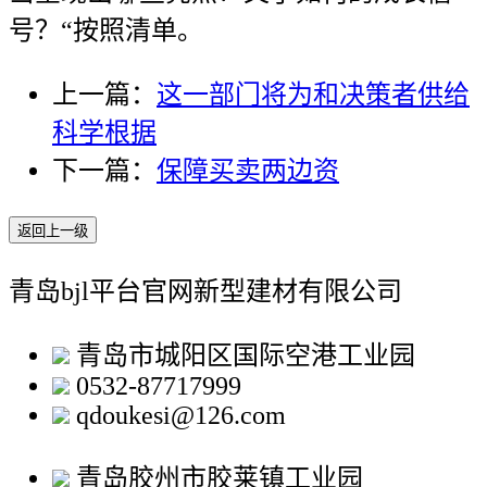
号？“按照清单。
上一篇：
这一部门将为和决策者供给
科学根据
下一篇：
保障买卖两边资
返回上一级
青岛bjl平台官网新型建材有限公司
青岛市城阳区国际空港工业园
0532-87717999
qdoukesi@126.com
青岛胶州市胶莱镇工业园