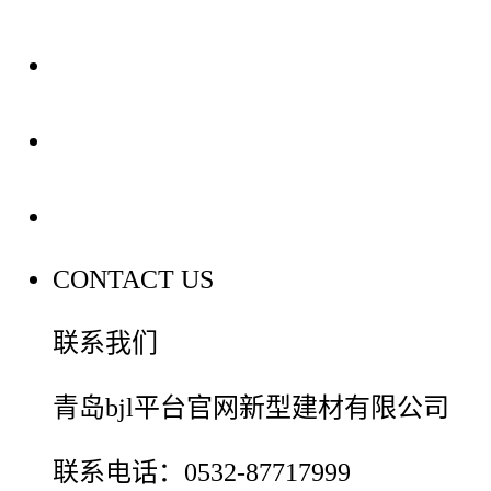
装修建材知识
装修建材百科
联系我们
CONTACT US
联系我们
青岛bjl平台官网新型建材有限公司
联系电话：0532-87717999