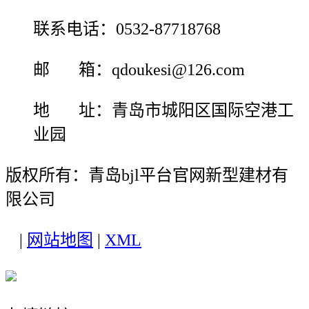
联系电话：0532-87718768
邮 箱：qdoukesi@126.com
地 址：青岛市城阳区国际空港工
业园
版权所有：青岛bjl平台官网新型建材有
限公司
|
网站地图
|
XML