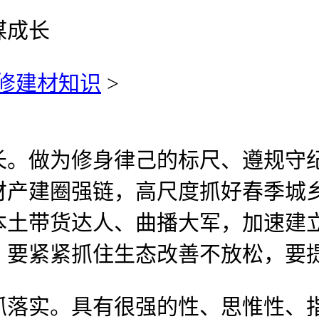
谋成长
修建材知识
>
做为修身律己的标尺、遵规守纪
财产建圈强链，高尺度抓好春季城
本土带货达人、曲播大军，加速建
，要紧紧抓住生态改善不放松，要
实。具有很强的性、思惟性、指