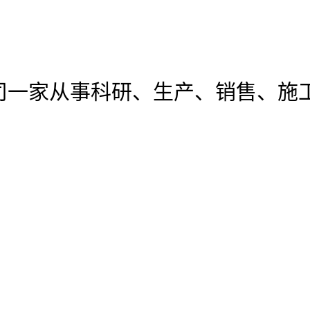
司
一家从事科研、生产、销售、施