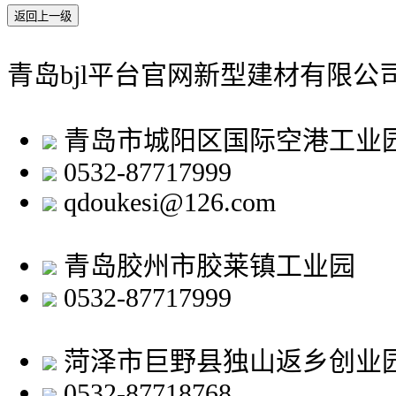
返回上一级
青岛bjl平台官网新型建材有限公
青岛市城阳区国际空港工业
0532-87717999
qdoukesi@126.com
青岛胶州市胶莱镇工业园
0532-87717999
菏泽市巨野县独山返乡创业
0532-87718768