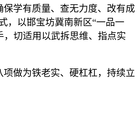
确保学有质量、查无力度、改有成
式，以邯宝坊冀南新区“一品一
抓手，切适用以武拆思维、指点实
项做为铁老实、硬杠杠，持续立