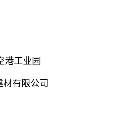
空港工业园
建材有限公司