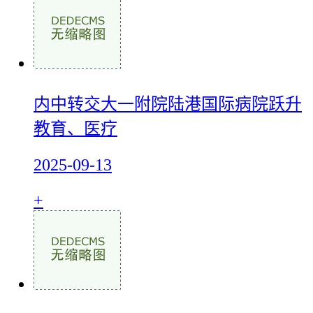
内中转交大一附院陆港国际病院跃升
教育、医疗
2025-09-13
+