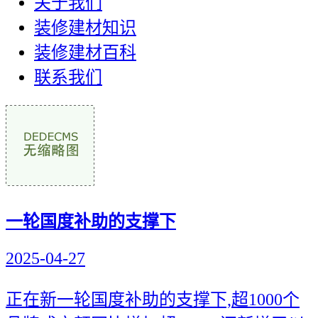
关于我们
装修建材知识
装修建材百科
联系我们
一轮国度补助的支撑下
2025-04-27
正在新一轮国度补助的支撑下,超1000个