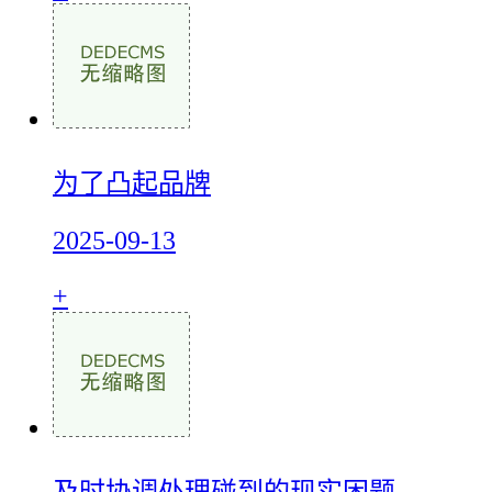
为了凸起品牌
2025-09-13
+