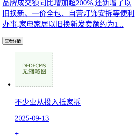
品牌成交额同比增加超200%,还新增了以
旧换新、一价全包、自营灯饰安拆等便利
办事,家电家居以旧换新发卖额约为1...
查看详情
不少业从投入抵家拆
2025-09-13
+